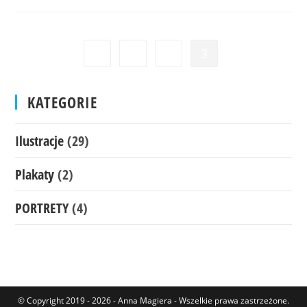
1
2
3
Go to the previous page
KATEGORIE
Ilustracje
(29)
Plakaty
(2)
PORTRETY
(4)
© Copyright 2019 - 2026 - Anna Magiera - Wszelkie prawa zastrzeżone.