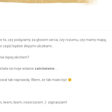
je to, czy podążamy za głosem serca, czy rozumu, czy mamy mapę,
no część będzie ślepymi uliczkami…
nie lepiej skrótem?
wstała na moje własne
zamówienie
…
atował tak naprawdę. Wiem, że tak miało być
, lwem, lisem, nosorożcem :)- zapraszam!